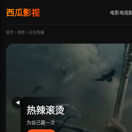
西瓜影视
电影
电视
首页 > 电影 > 正在热播
◀
热辣滚烫
为自己赢一次