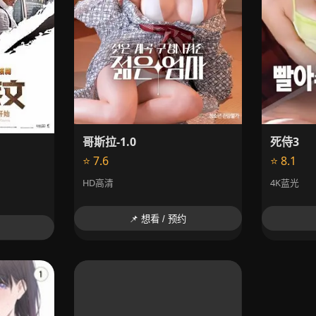
哥斯拉-1.0
死侍3
⭐ 7.6
⭐ 8.1
HD高清
4K蓝光
📌 想看 / 预约