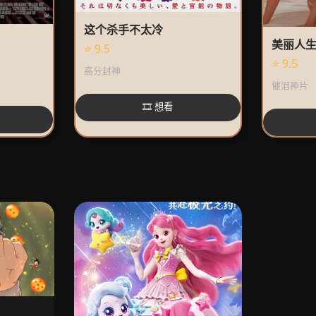
这个杀手不太冷
美丽人
⭐ 9.5
⭐ 9.5
高分封神
催泪神片
🎞️ 想看