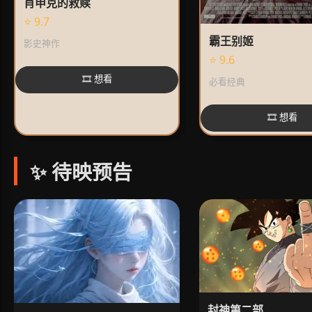
肖申克的救赎
⭐ 9.7
霸王别姬
影史神作
⭐ 9.6
🎞️ 想看
必看经典
🎞️ 想看
✨ 待映预告
封神第二部