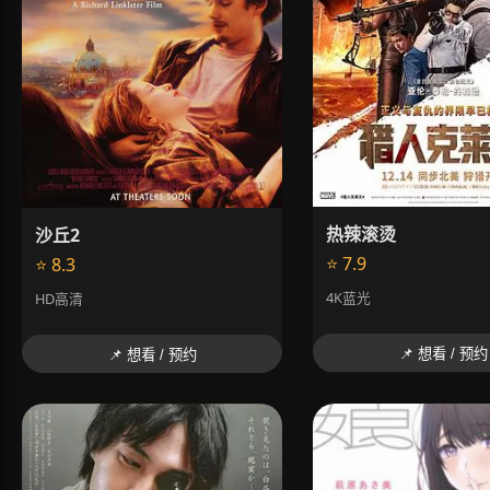
热辣滚烫
沙丘2
⭐ 7.9
⭐ 8.3
4K蓝光
HD高清
📌 想看 / 预约
📌 想看 / 预约