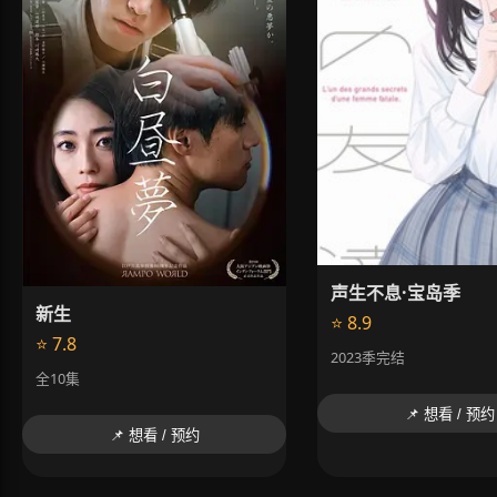
声生不息·宝岛季
新生
⭐ 8.9
⭐ 7.8
2023季完结
全10集
📌 想看 / 预约
📌 想看 / 预约