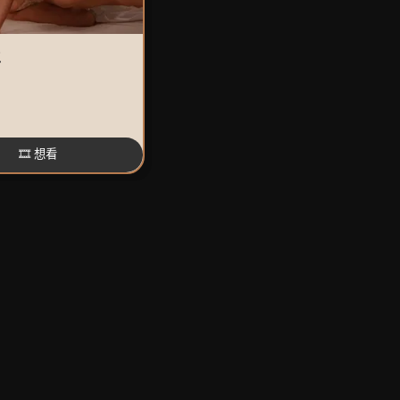
生
🎞️ 想看