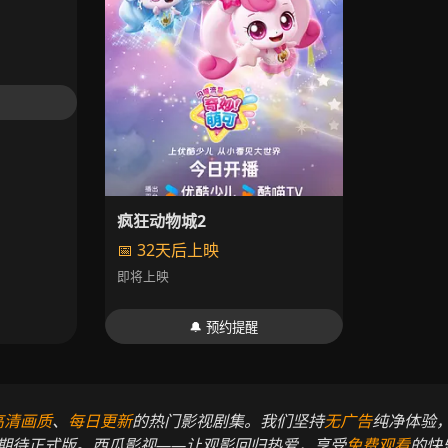
疯狂动物城2
📅 32天后上映
即将上映
🔔 预约提醒
高清画质
、
每日更新
的热门影视剧集。我们坚持
无广告
纯净体验
期待正式版。西瓜影视——让观影回归热爱，享受
免费观看
的快