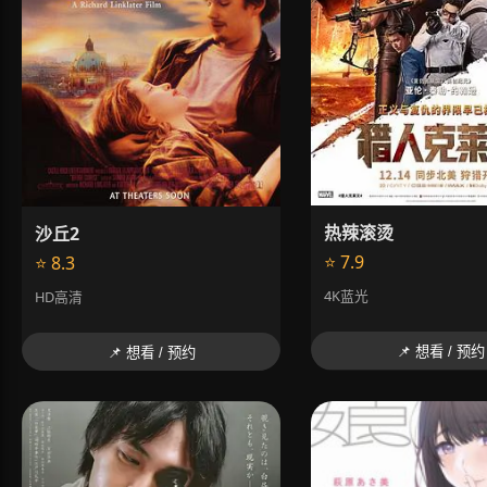
热辣滚烫
沙丘2
⭐ 7.9
⭐ 8.3
4K蓝光
HD高清
📌 想看 / 预约
📌 想看 / 预约