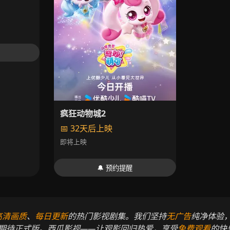
疯狂动物城2
📅 32天后上映
即将上映
🔔 预约提醒
高清画质
、
每日更新
的热门影视剧集。我们坚持
无广告
纯净体验
期待正式版。西瓜影视——让观影回归热爱，享受
免费观看
的快