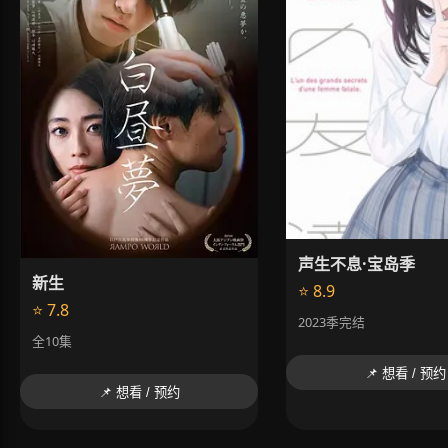
声生不息·宝岛季
新生
⭐ 8.9
⭐ 7.8
2023季完结
全10集
📌 想看 / 预约
📌 想看 / 预约