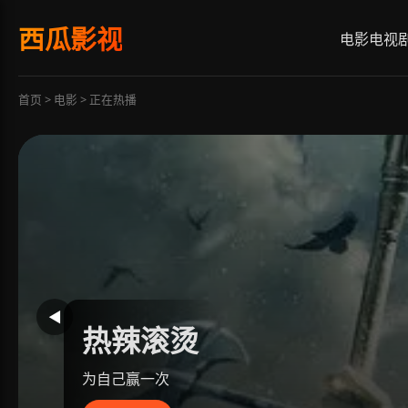
西瓜影视
电影
电视
首页 > 电影 > 正在热播
◀
热辣滚烫
为自己赢一次