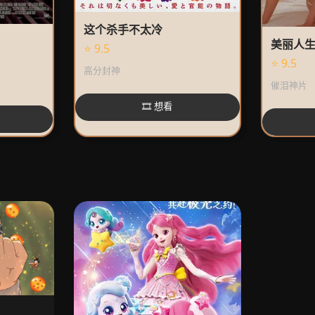
这个杀手不太冷
美丽人
⭐ 9.5
⭐ 9.5
高分封神
催泪神片
🎞️ 想看