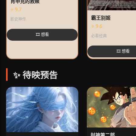
肖申克的救赎
⭐ 9.7
霸王别姬
影史神作
⭐ 9.6
🎞️ 想看
必看经典
🎞️ 想看
✨ 待映预告
封神第二部