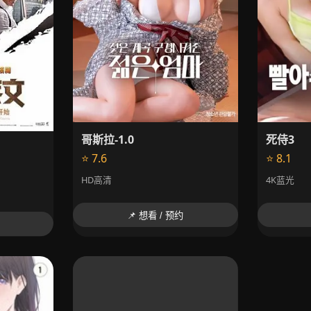
哥斯拉-1.0
死侍3
⭐ 7.6
⭐ 8.1
HD高清
4K蓝光
📌 想看 / 预约