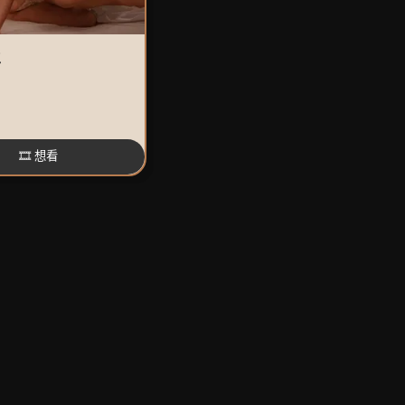
生
🎞️ 想看